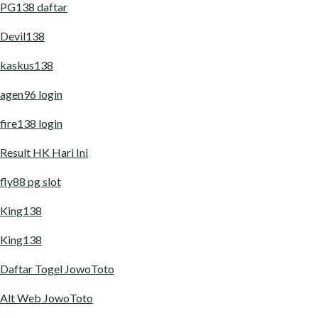
PG138 daftar
Devil138
kaskus138
agen96 login
fire138 login
Result HK Hari Ini
fly88 pg slot
King138
King138
Daftar Togel JowoToto
Alt Web JowoToto