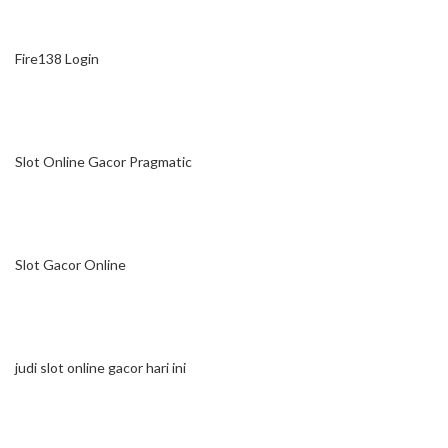
Fire138 Login
Slot Online Gacor Pragmatic
Slot Gacor Online
judi slot online gacor hari ini