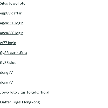
Situs JowoToto
egp88 daftar
agen338 login
agen338 login
w77 login
fly88 ลงทะเบียน
fly88 slot
dong77
dong77
JowoToto Situs Togel Official
Daftar Togel Hongkong