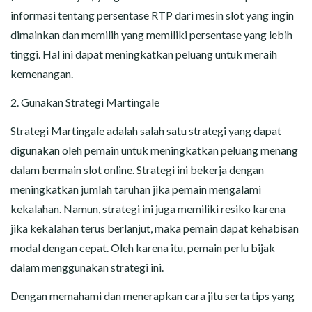
informasi tentang persentase RTP dari mesin slot yang ingin
dimainkan dan memilih yang memiliki persentase yang lebih
tinggi. Hal ini dapat meningkatkan peluang untuk meraih
kemenangan.
2. Gunakan Strategi Martingale
Strategi Martingale adalah salah satu strategi yang dapat
digunakan oleh pemain untuk meningkatkan peluang menang
dalam bermain slot online. Strategi ini bekerja dengan
meningkatkan jumlah taruhan jika pemain mengalami
kekalahan. Namun, strategi ini juga memiliki resiko karena
jika kekalahan terus berlanjut, maka pemain dapat kehabisan
modal dengan cepat. Oleh karena itu, pemain perlu bijak
dalam menggunakan strategi ini.
Dengan memahami dan menerapkan cara jitu serta tips yang