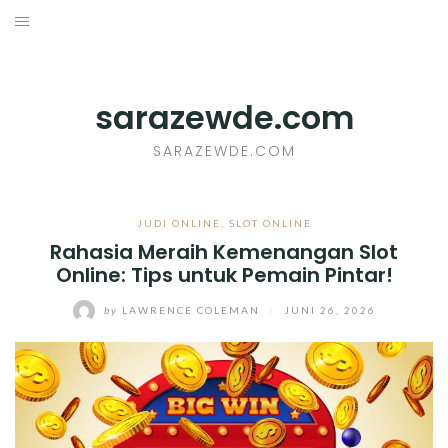
Skip
to
SLOT ONLINE
content
CASINO ONLINE
sarazewde.com
JUDI BOLA
SARAZEWDE.COM
JUDI ONLINE
JUDI ONLINE
,
SLOT ONLINE
Rahasia Meraih Kemenangan Slot
Online: Tips untuk Pemain Pintar!
by
LAWRENCE COLEMAN
/
JUNI 26, 2026