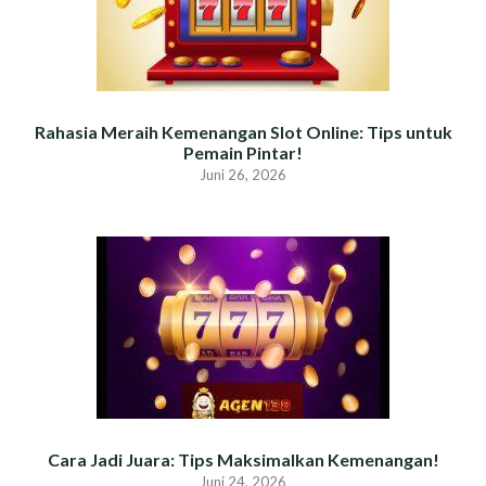
Rahasia Meraih Kemenangan Slot Online: Tips untuk
Pemain Pintar!
Juni 26, 2026
Cara Jadi Juara: Tips Maksimalkan Kemenangan!
Juni 24, 2026