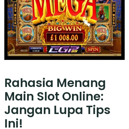
Rahasia Menang
Main Slot Online:
Jangan Lupa Tips
Ini!