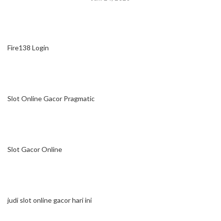
Fire138 Login
Slot Online Gacor Pragmatic
Slot Gacor Online
judi slot online gacor hari ini