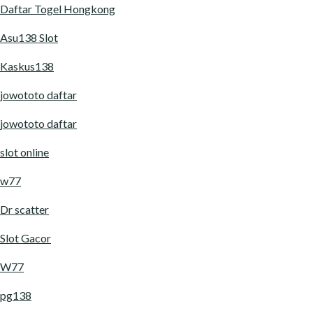
Daftar Togel Hongkong
Asu138 Slot
Kaskus138
jowototo daftar
jowototo daftar
slot online
w77
Dr scatter
Slot Gacor
W77
pg138