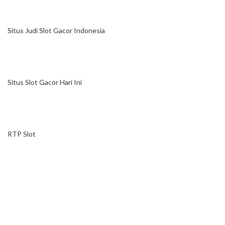
Situs Judi Slot Gacor Indonesia
Situs Slot Gacor Hari Ini
RTP Slot