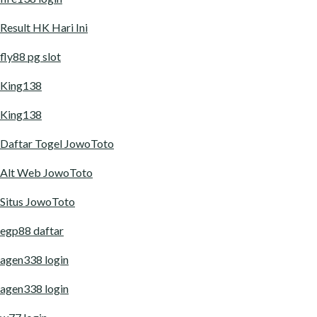
Result HK Hari Ini
fly88 pg slot
King138
King138
Daftar Togel JowoToto
Alt Web JowoToto
Situs JowoToto
egp88 daftar
agen338 login
agen338 login