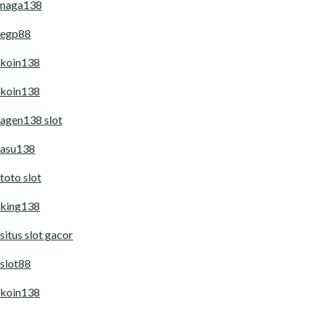
naga138
egp88
koin138
koin138
agen138 slot
asu138
toto slot
king138
situs slot gacor
slot88
koin138