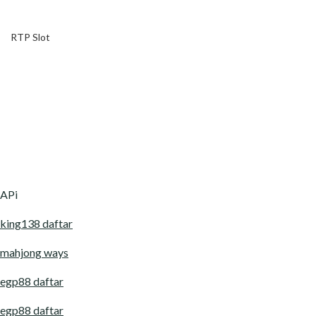
RTP Slot
APi
king138 daftar
mahjong ways
egp88 daftar
egp88 daftar