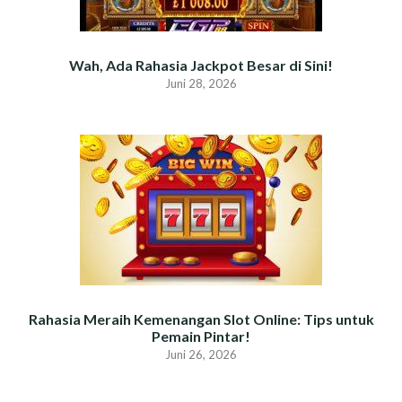
Wah, Ada Rahasia Jackpot Besar di Sini!
Juni 28, 2026
Rahasia Meraih Kemenangan Slot Online: Tips untuk
Pemain Pintar!
Juni 26, 2026