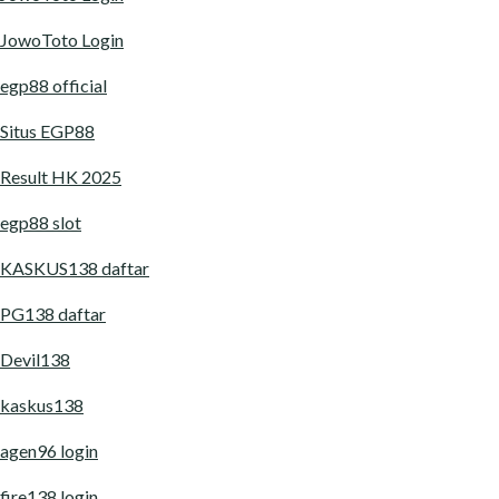
JowoToto Login
egp88 official
Situs EGP88
Result HK 2025
egp88 slot
KASKUS138 daftar
PG138 daftar
Devil138
kaskus138
agen96 login
fire138 login