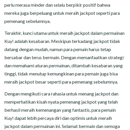
perlu merasa minder dan selalu berpikir positif bahwa
mereka juga berpeluang untuk meraih jackpot seperti para
pemenang sebelumnya.
Terakhir, kunci utama untuk meraih jackpot dalam permainan
Kuy! adalah kesabaran. Meskipun terkadang jackpot tidak
datang dengan mudah, namun para pemain harus tetap
bersabar dan terus bermain. Dengan memanfaatkan strategi
dan memahami aturan permainan, ditambah kesabaran yang
tinggi, tidak menutup kemungkinan para pemain juga bisa
meraih jackpot besar seperti para pemenang sebelumnya.
Dengan mengikuti cara rahasia untuk menang jackpot dan
memperhatikan kisah nyata pemenang jackpot yang telah
berhasil meraih kemenangan yang fantastis, para pemain
Kuy! dapat lebih percaya diri dan optimis untuk meraih
jackpot dalam permainan ini. Selamat bermain dan semoga