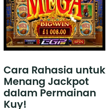
Cara Rahasia untuk
Menang Jackpot
dalam Permainan
Kuy!