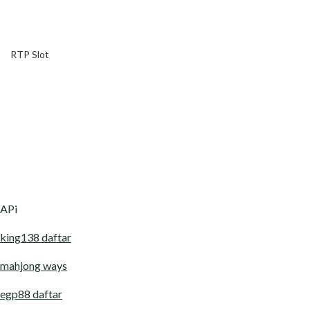
RTP Slot
APi
king138 daftar
mahjong ways
egp88 daftar