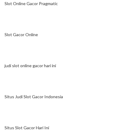
Slot Online Gacor Pragmatic
Slot Gacor Online
judi slot online gacor hari ini
Situs Judi Slot Gacor Indonesia
Situs Slot Gacor Hari Ini