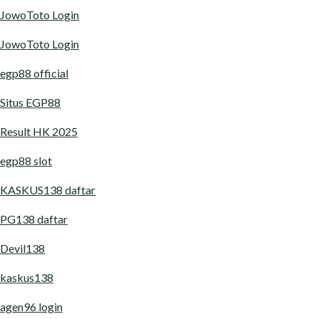
JowoToto Login
JowoToto Login
egp88 official
Situs EGP88
Result HK 2025
egp88 slot
KASKUS138 daftar
PG138 daftar
Devil138
kaskus138
agen96 login