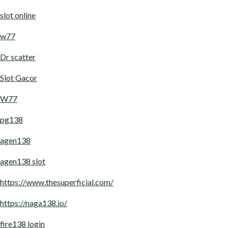
slot online
w77
Dr scatter
Slot Gacor
W77
pg138
agen138
agen138 slot
https://www.thesuperficial.com/
https://naga138.io/
fire138 login