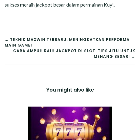
sukses meraih jackpot besar dalam permainan Kuy!.
NAVIGASI
← TEKNIK MAXWIN TERBARU: MENINGKATKAN PERFORMA
MAIN GAME!
POS
CARA AMPUH RAIH JACKPOT DI SLOT: TIPS JITU UNTUK
MENANG BESAR! →
You might also like