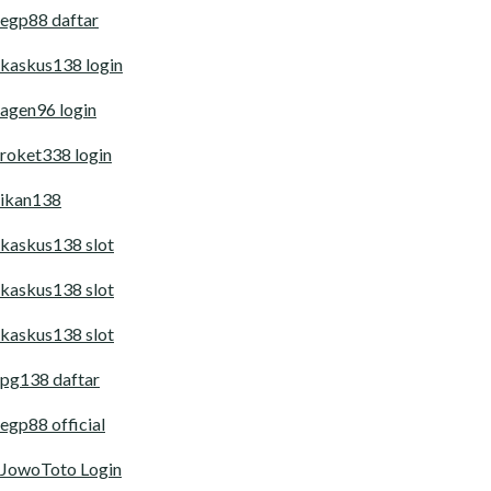
egp88 daftar
kaskus138 login
agen96 login
roket338 login
ikan138
kaskus138 slot
kaskus138 slot
kaskus138 slot
pg138 daftar
egp88 official
JowoToto Login