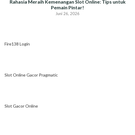
Rahasia Meraih Kemenangan Slot Online: Tips untuk
Pemain Pintar!
Juni 26, 2026
Fire138 Login
Slot Online Gacor Pragmatic
Slot Gacor Online