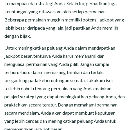
kemampuan dan strategi Anda. Selain itu, perhatikan juga
keuntungan yang ditawarkan oleh setiap permainan.
Beberapa permainan mungkin memiliki potensi jackpot yang
lebih besar daripada yang lain, jadi pastikan Anda memilih
dengan bijak.
Untuk meningkatkan peluang Anda dalam mendapatkan
jackpot besar, tentunya Anda harus memahami dan
menguasai permainan yang Anda pilih. Jangan sampai
terburu-buru dalam memasang taruhan dan terlalu
bergantung pada keberuntungan semata. Lakukan riset
terlebih dahulu tentang permainan yang Anda mainkan,
pelajari strategi yang dapat meningkatkan peluang Anda, dan
praktekkan secara teratur. Dengan memahami permainan
secara mendalam, Anda akan dapat membuat keputusan
yang lebih cerdas dan meningkatkan peluang Anda untuk
memenangkan jackpot besar.