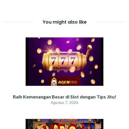
You might also like
Raih Kemenangan Besar di Slot dengan Tips Jitu!
Agustus 7, 2026