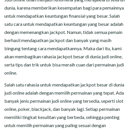
dunia, karena memberikan kesempatan bagi para pemainnya
untuk mendapatkan keuntungan finansial yang besar. Salah
satu cara untuk mendapatkan keuntungan yang besar adalah
dengan memenangkan jackpot. Namun, tidak semua pemain
berhasil mendapatkan jackpot dan banyak yang masih
bingung tentang cara mendapatkannya. Maka dari itu, kami
akan membagikan rahasia jackpot besar di dunia judi online,
serta tips dan trik untuk bisa meraih cuan dari permainan judi
online.
Salah satu rahasia untuk mendapatkan jackpot besar di dunia
judi online adalah dengan memilih permainan yang tepat. Ada
banyak jenis permainan judi online yang tersedia, seperti slot
online, poker, blackjack, dan banyak lagi. Setiap permainan
memiliki tingkat kesulitan yang berbeda, sehingga penting
untuk memilih permainan yang paling sesuai dengan