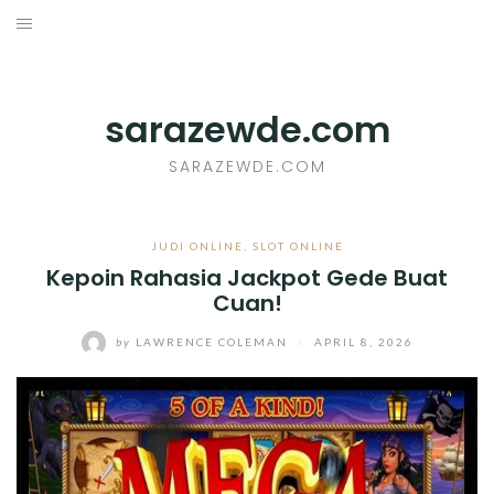
Skip
to
SLOT ONLINE
content
CASINO ONLINE
sarazewde.com
JUDI BOLA
SARAZEWDE.COM
JUDI ONLINE
JUDI ONLINE
,
SLOT ONLINE
Kepoin Rahasia Jackpot Gede Buat
Cuan!
by
LAWRENCE COLEMAN
/
APRIL 8, 2026