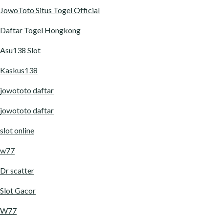
JowoToto Situs Togel Official
Daftar Togel Hongkong
Asu138 Slot
Kaskus138
jowototo daftar
jowototo daftar
slot online
w77
Dr scatter
Slot Gacor
W77