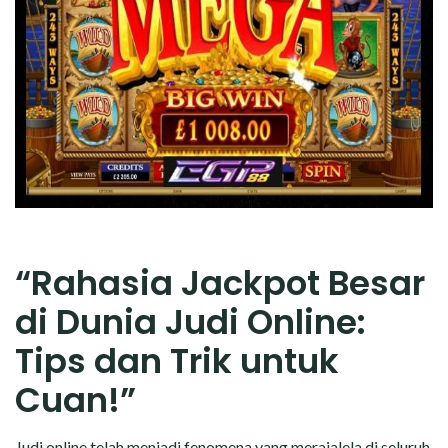
“Rahasia Jackpot Besar
di Dunia Judi Online:
Tips dan Trik untuk
Cuan!”
Judi online telah menjadi fenomena yang merajalela di seluruh