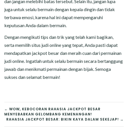
dan jangan melebihi batas tersebut. Selain itu, jangan lupa
juga untuk selalu bermain dengan kepala dingin dan tidak
terbawa emosi, karena hal ini dapat mempengaruhi
keputusan Anda dalam bermain.
Dengan mengikuti tips dan trik yang telah kami bagikan,
serta memilih situs judi online yang tepat, Anda pasti dapat
mendapatkan jackpot besar dan meraih cuan dari permainan
judi online. Ingatlah untuk selalu bermain secara bertanggung
jawab dan menikmati permainan dengan bijak. Semoga
sukses dan selamat bermain!
NAVIGASI
← WOW, KEBOCORAN RAHASIA JACKPOT BESAR
MENYEBABKAN GELOMBANG KEMENANGAN!
POS
RAHASIA JACKPOT BESAR: BIKIN KAYA DALAM SEKEJAP! →